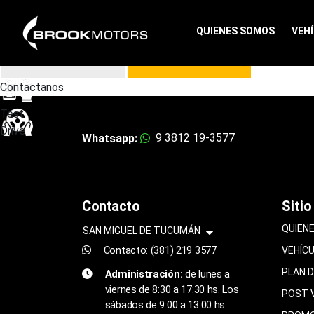
Vehículos
QUIENES SOMOS
VEH
Sucursales
FOTOS
COTIZAR
Contactanos
Test
Drive
9 3812 19-3577
Whatsapp:
Contacto
Sitio
QUIEN
SAN MIGUEL DE TUCUMÁN
Contacto: (381) 219 3577
VEHÍC
PLAN 
Administración:
de lunes a
viernes de 8:30 a 17:30 hs. Los
POST 
sábados de 9:00 a 13:00 hs.