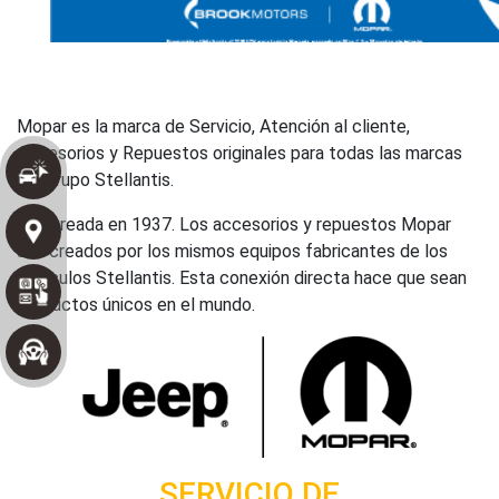
SERVICIO DE
ATENCIÓN POSVENTA
postventa@brookmotors.com.ar
Lunes a Viernes –
Lunes a Viernes de 08:00 a 17:30hs
Tucumán: (381) 219-3577 | Salta: (387) 220-0384
POST
VENTA
Mopar es la marca de Servicio, Atención al cliente,
Accesorios y Repuestos originales para todas las marcas
del grupo FCA Automobiles. Fue creada en 1937. Los